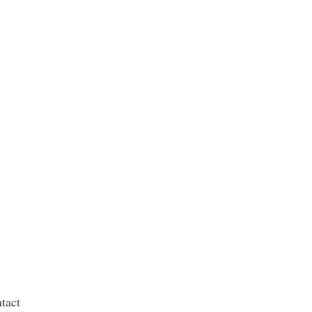
e
tact