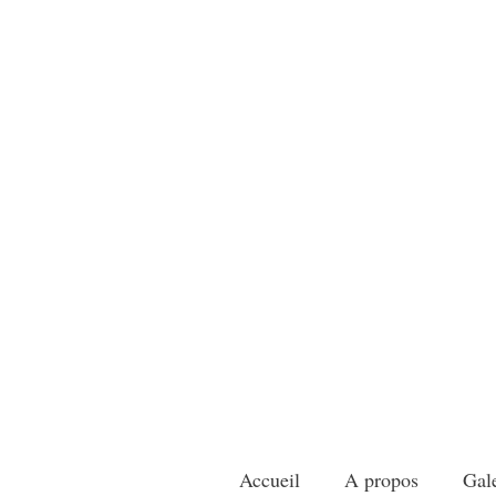
L' Atel
Décoratrice sur 
Accueil
A propos
Gale