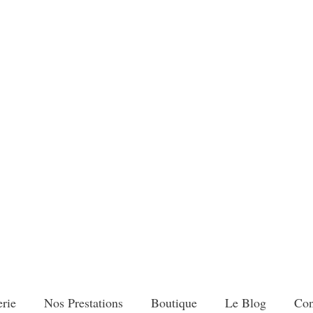
ier Porcelain
porcelaine-Artisan Métiers d Art de France
rie
Nos Prestations
Boutique
Le Blog
Con