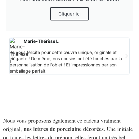
Cliquer ici
Marie-Thérèse L
Je vous félicite pour cette œuvre unique, originale et
Prof
élégante ! De même, nos cousins ont été touchés par la
des 
personnalisation de l'objet ! Et impressionnés par son
ne p
emballage parfait.
acco
Nous vous proposons également ce cadeau vraiment
nos lettres de porcelaine décorées
original,
.
Une initiale
ou toutes les lettres du prénom, elles feront un très bel