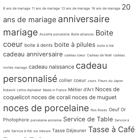
20
8 ans de mariage
11 ans de mariage
13 ans de mariage
16 ans de mariage
anniversaire
ans de mariage
mariage
Boite
Assiette porcelaine
Boite alliances
coeur
boite à pilules
boite à dents
boite à thé
cadeau anniversaire
cadeau coeur
Cadeau de Noël
cadeau
cadeau
cadeau naissance
invités mariage
personnalisé
collier coeur
cours
Fleurs du Japon
Noces de
Métier d'Art
Kokeshi
Lettre Alphabet
Made in France
coquelicot
noces de corail
noces de muguet
noces de porcelaine
Oeuf
Or
Nos Roses
Service de Table
Photophore
porcelaine ancienne
Service à
Tasse à Café
Tasse Déjeuner
café
Service à thé
sur mesure